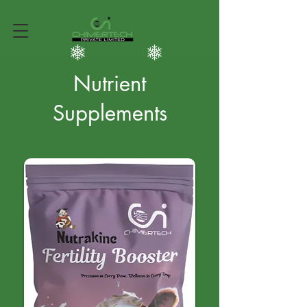
Nutrient
Supplements