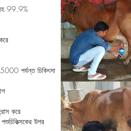
ন্ট সহ 99.9%
 করে
000 পর্যন্ত চিকিৎসা
োগ
হ্রাস করে
া পশুচিকিত্সকের উপর