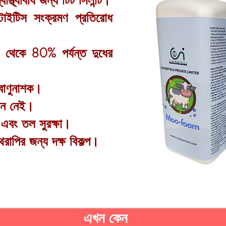
াস্থ্যবিধি জন্য টিট সিলান্ট।
াস্টাইটিস সংক্রমণ প্রতিরোধ
0 থেকে 80% পর্যন্ত দুধের
ীবাণুনাশক।
দান নেই।
ো এবং তল সুরক্ষা।
েরাপির জন্য দক্ষ বিকল্প।
এখন কেন