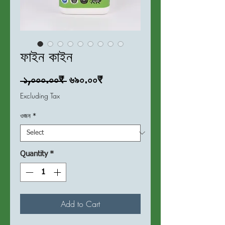
ফাইন কাইন
Regular
Sale
 ১,০০০.০০₹ 
৬৯০.০০₹
Price
Price
Excluding Tax
ওজন
*
Quantity
*
Add to Cart