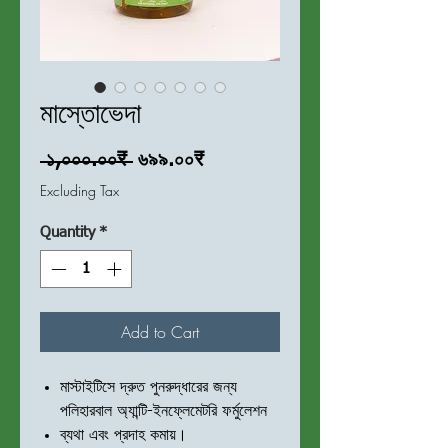
মাস্তোভেদা
Regular
Sale
 ১,০০০.০০₹ 
৬৯৯.০০₹
Price
Price
Excluding Tax
Quantity
*
Add to Cart
মাস্টাইটিসে দ্রুত পুনরুদ্ধারের জন্য
পলিহারবাল অ্যান্টি-ইনফ্লেমেটরি ফর্মুলেশন
ব্যথা এবং প্রদাহ কমায়।