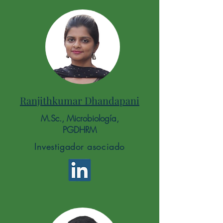
Ranjithkumar Dhandapani
M.Sc., Microbiología,
PGDHRM
Investigador asociado