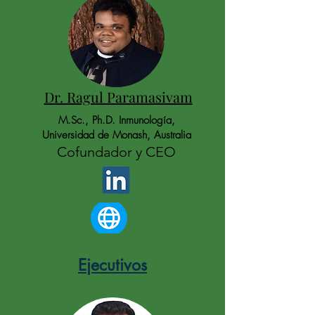
Dr. Ragul Paramasivam
M.Sc., Ph.D. Inmunología,
Universidad de Monash, Australia
Cofundador y CEO
Ejecutivos