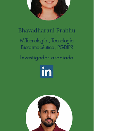
Bhavadharani Prabhu
M.Tecnología
., Tecnología
Biofarmacéutica, PGDIPR
Investigador asociado