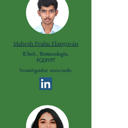
Mahesh Prabu Elangován
B.Tech., Biotecnología,
PGDFFPT
Investigador asociado