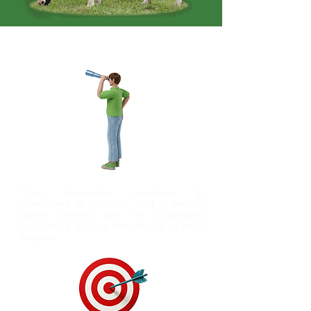
Nuestra misión
“Crear innovaciones innovadoras de
sostenibilidad de una sola salud y tener un
impacto positivo para las comunidades
marginadas y de clase trabajadora a un precio
asequible”