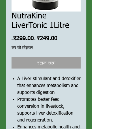
NutraKine
LiverTonic 1Litre
नियमित
बिक्री
 ₹299.00 
₹249.00
मूल्य
मूल्य
कर को छोड़कर
स्टाक खत्म
A Liver stimulant and detoxifier
that enhances metabolism and
supports digestion
Promotes better feed
conversion in livestock,
supports liver detoxification
and regeneration.
Enhances metabolic health and