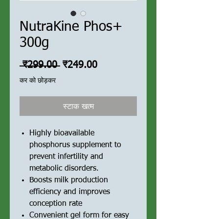
NutraKine Phos+
300g
नियमित
बिक्री
 ₹299.00 
₹249.00
मूल्य
मूल्य
कर को छोड़कर
स्टाक खत्म
Highly bioavailable
phosphorus supplement to
prevent infertility and
metabolic disorders.
Boosts milk production
efficiency and improves
conception rate
Convenient gel form for easy