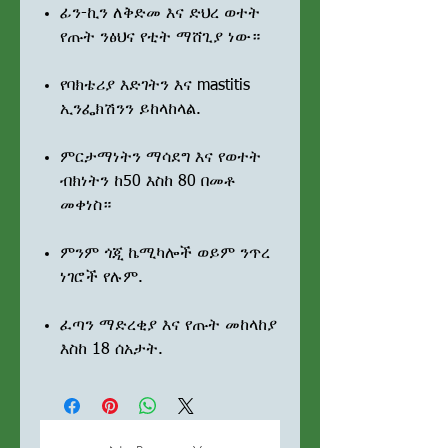
ፊን-ኪን ለቅድመ እና ድህረ ወተት
የጡት ንፅህና የቲት ማሸጊያ ነው።
የባክቴሪያ እድገትን እና mastitis
ኢንፌክሽንን ይከላከላል.
ምርታማነትን ማሳደግ እና የወተት
ብክነትን ከ50 እስከ 80 በመቶ
መቀነስ።
ምንም ጎጂ ኬሚካሎች ወይም ንጥረ
ነገሮች የሉም.
ፈጣን ማድረቂያ እና የጡት መከላከያ
እስከ 18 ሰአታት.