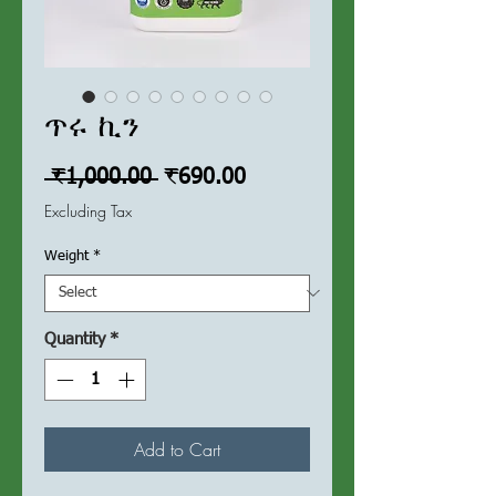
ጥሩ ኪን
Regular
Sale
 ₹1,000.00 
₹690.00
Price
Price
Excluding Tax
Weight
*
Quantity
*
Add to Cart