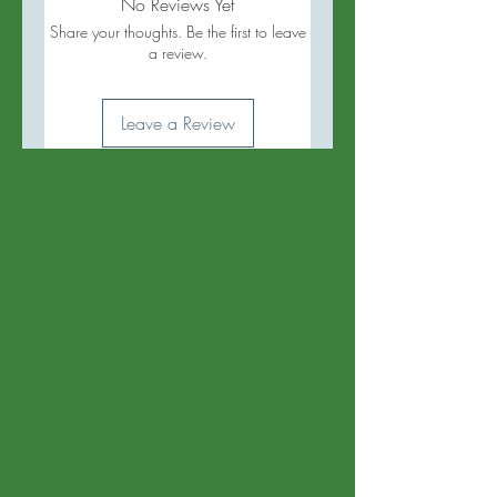
No Reviews Yet
Share your thoughts. Be the first to leave
a review.
Leave a Review