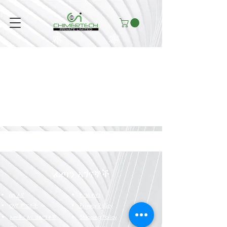
ፕሮጀክቶች
ፈጣን አገናኞች
ስለ እኛ
የ ግል የሆነ
የእኛ ምርቶች
Privacy Policy
እውቅና እና ሽልማቶች
Shipping Policy