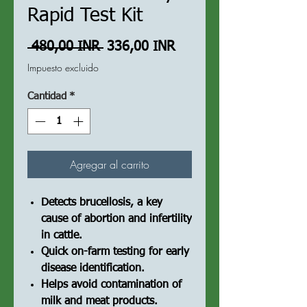
Rapid Test Kit
Precio
Precio
 480,00 INR 
336,00 INR
de
Impuesto excluido
oferta
Cantidad
*
Agregar al carrito
Detects brucellosis, a key
cause of abortion and infertility
in cattle.
Quick on-farm testing for early
disease identification.
Helps avoid contamination of
milk and meat products.