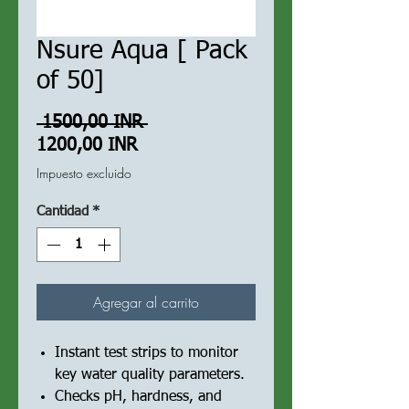
Nsure Aqua [ Pack
of 50]
Precio
 1500,00 INR 
Precio
1200,00 INR
de
Impuesto excluido
oferta
Cantidad
*
Agregar al carrito
Instant test strips to monitor
key water quality parameters.
Checks pH, hardness, and