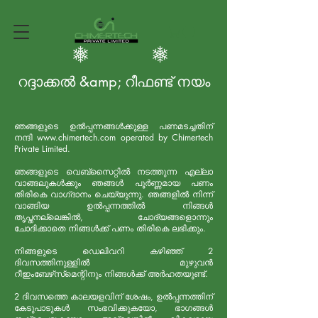
റദ്ദാക്കൽ &amp; റീഫണ്ട് നയം
ഞങ്ങളുടെ ഉൽപ്പന്നങ്ങൾക്കുള്ള പണമടച്ചതിന്
നന്ദി
www.chimertech.com
operated by Chimertech
Private Limited.
ഞങ്ങളുടെ വെബ്‌സൈറ്റിൽ നടത്തുന്ന എല്ലാ
വാങ്ങലുകൾക്കും ഞങ്ങൾ പൂർണ്ണമായ പണം
തിരികെ വാഗ്‌ദാനം ചെയ്യുന്നു. ഞങ്ങളിൽ നിന്ന്
വാങ്ങിയ ഉൽപ്പന്നത്തിൽ നിങ്ങൾ
തൃപ്തനല്ലെങ്കിൽ, ചോദ്യങ്ങളൊന്നും
ചോദിക്കാതെ നിങ്ങൾക്ക് പണം തിരികെ ലഭിക്കും.
നിങ്ങളുടെ ഡെലിവറി കഴിഞ്ഞ് 2
ദിവസത്തിനുള്ളിൽ മുഴുവൻ
റീഇംബേഴ്‌സ്‌മെന്റിനും നിങ്ങൾക്ക് അർഹതയുണ്ട്.
2 ദിവസത്തെ കാലയളവിന് ശേഷം, ഉൽപ്പന്നത്തിന്
കേടുപാടുകൾ സംഭവിക്കുകയോ, ഭാഗങ്ങൾ