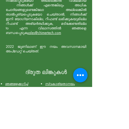
നഷ്‌ടപ്പെടുകയോ അല്ലെങ്കിൽ വികലമായ
നിങ്ങൾക്ക് എന്തെങ്കിലും അധിക
ചോദ്യങ്ങളുണ്ടെങ്കിലോ അല്ലെങ്കിൽ
താൽപ്പര്യപ്പെടുകയോ ചെയ്‌താൽ, നിങ്ങൾക്ക്
ഇനി യോഗ്യനാകില്ല, റീഫണ്ട് ലഭിക്കുകയുമില്ല
റീഫണ്ട് അഭ്യർത്ഥിക്കുക, മടിക്കേണ്ടതില്ല
to
എന്ന വിലാസത്തിൽ ഞങ്ങളെ
ബന്ധപ്പെടുക
sales@chimertech.com
2022 ജൂണിലാണ് ഈ നയം അവസാനമായി
അപ്ഡേറ്റ് ചെയ്തത്.
ദ്രുത ലിങ്കുകൾ
ഞങ്ങളേക്കുറിച്ച്
സ്വകാര്യതാനയം
ഞങ്ങളുടെ
Privacy Policy
ഉല്പന്നങ്ങൾ
അംഗീകാരങ്ങളും
Shipping Policy
അവാർഡുകളും
സാക്ഷ്യപത്രങ്ങൾ
കുക്കികൾ നയം
റദ്ദാക്കൽ / റീഫണ്ട് നയം
ഞങ്ങളെ സമീപിക്കുക
Terms & Conditions
സ്വീകാര്യമായ
ഉപയോഗ നയം