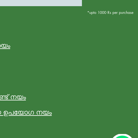
*upto 1000 Rs per purchase
നയം
ണ്ട് നയം
ായ ഉപയോഗ നയം