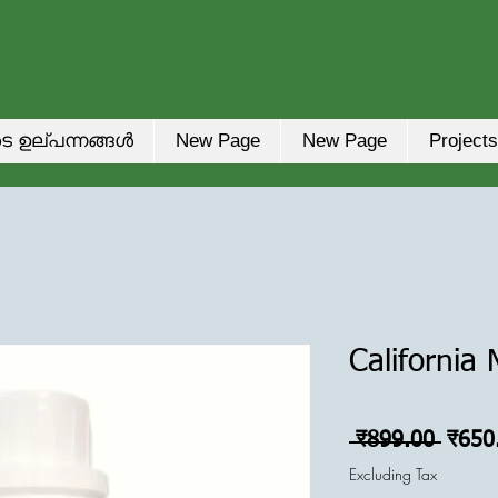
െ ഉല്പന്നങ്ങൾ
New Page
New Page
Projects
California 
Regul
 ₹899.00 
₹650
Price
Excluding Tax