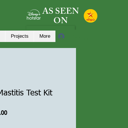
AS SEEN
ON
Log In
Projects
More
Mastitis Test Kit
ar
Sale
.00
Price